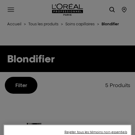
L'Oréal Professionnel Paris
Site Menu
Stor
Accueil
>
Tous les produits
>
Soins capillaires
>
Blondifier
Blondifier
5 Produits
Filter
Rejeter tous les témoins non-essentiels