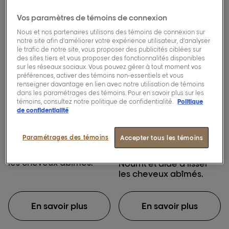
Vos paramètres de témoins de connexion
Nous et nos partenaires utilisons des témoins de connexion sur
notre site afin d’améliorer votre expérience utilisateur, d’analyser
le trafic de notre site, vous proposer des publicités ciblées sur
des sites tiers et vous proposer des fonctionnalités disponibles
sur les réseaux sociaux. Vous pouvez gérer à tout moment vos
préférences, activer des témoins non-essentiels et vous
renseigner davantage en lien avec notre utilisation de témoins
dans les paramétrages des témoins. Pour en savoir plus sur les
témoins, consultez notre politique de confidentialité.
Politique
de confidentialité
[Blondifier]
[Blondifier]
Shampooing .
Masque nutritif et
Paramétrages des témoins
Accepter tous les témoins
illuminateur.
Nourrit et aide à lisser
les cheveux abîmés.
Nourrit et aide à lisser
les cheveux abîmés.
En savoir plus
En savoir plus