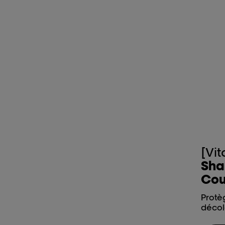
[Vi
Sha
Cou
Protè
décol