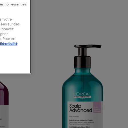
ins non-essentiels
er votre
blées sur des
us pouvez
igner
. Pour en
fidentialité