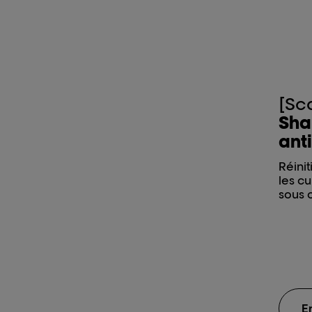
[Sc
Sha
anti
Réinit
les cu
sous 
E