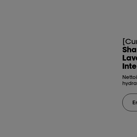
[Cu
Sha
Lav
Inte
Netto
hydra
E