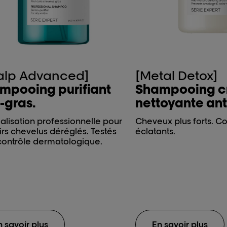
alp Advanced]
[Metal Detox]
mpooing purifiant
Shampooing 
-gras.
nettoyante ant
ialisation professionnelle pour
Cheveux plus forts. Cou
irs chevelus déréglés. Testés
éclatants.
contrôle dermatologique.
n savoir plus
En savoir plus