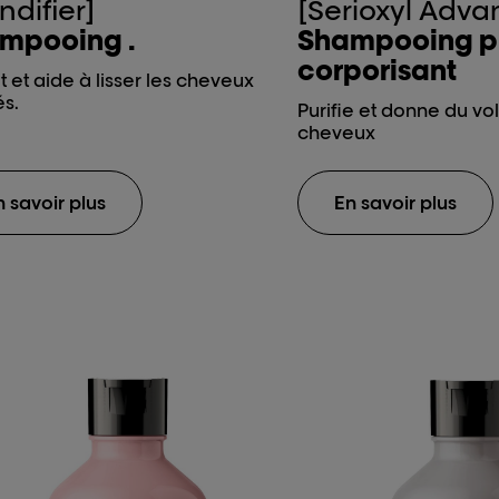
ndifier]
[Serioxyl Adv
mpooing .
Shampooing pur
corporisant
t et aide à lisser les cheveux
s.
Purifie et donne du v
cheveux
n savoir plus
En savoir plus