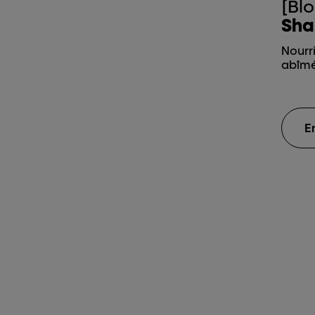
[Blo
Sha
Nourri
abîmé
E