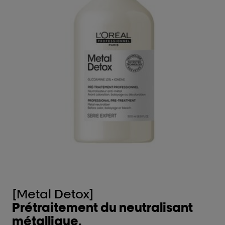
[Metal Detox]
[
Prétraitement du neutralisant
S
métallique.
c