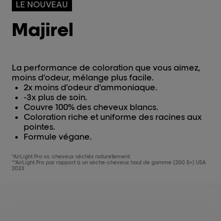
LE NOUVEAU
Majirel
La performance de coloration que vous aimez,
moins d’odeur, mélange plus facile.
2x moins d’odeur d’ammoniaque.
-3x plus de soin.
Couvre 100% des cheveux blancs.
Coloration riche et uniforme des racines aux
pointes.
Formule végane.
*AirLight Pro vs. cheveux séchés naturellement.
**AirLight Pro par rapport à un sèche-cheveux haut de gamme (200 $+) USA
2023