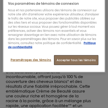
Vos paramètres de témoins de connexion
avec jusqu'à 2 fois moins d'odeur
d'ammoniaque* et des cheveux
Nous et nos partenaires utilisons des témoins de connexion sur
notre site afin d’améliorer votre expérience utilisateur, d’analyser
jusqu'à 3 fois plus doux**.
le trafic de notre site, vous proposer des publicités ciblées sur
des sites tiers et vous proposer des fonctionnalités disponibles
sur les réseaux sociaux. Vous pouvez gérer à tout moment vos
*Test instrumental.
préférences, activer des témoins non-essentiels et vous
** Test instrumental versus l'ancien
renseigner davantage en lien avec notre utilisation de témoins
dans les paramétrages des témoins. Pour en savoir plus sur les
Majirel.
témoins, consultez notre politique de confidentialité.
Politique
de confidentialité
Paramétrages des témoins
Description
Accepter tous les témoins
Une coloration permanente
incontournable, offrant jusqu'à 100 % de
couverture des cheveux blancs* et des
résultats d'une fiabilité irréprochable. Cette
emblématique Crème de Beauté assure
une couleur riche et homogène de la
racine à la pointe, grâce à un mélange plus
rapide, une application facilitée** et un