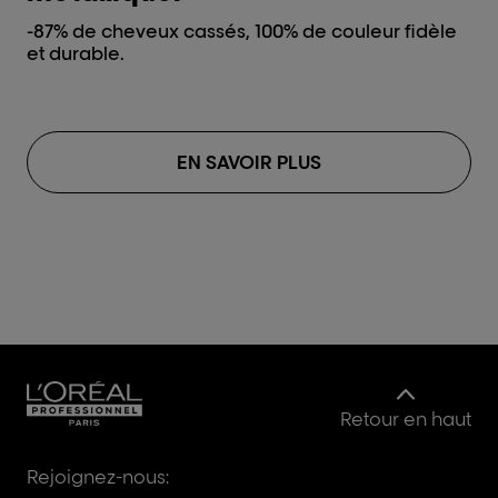
-87% de cheveux cassés, 100% de couleur fidèle
Un
et durable.
col
pr
EN SAVOIR PLUS
Retour en haut
Rejoignez-nous: