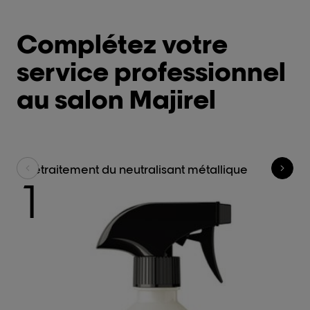
Complétez votre
service professionnel
au salon Majirel
Prétraitement du neutralisant métallique
S
1