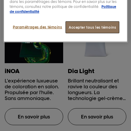
dans les paramétrages des témoins. Pour en savoir plus sur les
témoins, consultez notre politique de confidentialité.
Politique
de confidentialité
Paramétrages des témoins
Accepter tous les témoins
iNOA
Dia Light
L'expérience luxueuse
Brillant neutralisant et
de coloration en salon.
ravive la couleur des
Propulsée par l'huile.
longueurs. La
Sans ammoniaque.
technologie gel-crème
acide pour neutraliser et
faire briller après avoir
éclairci et rafraîchi les
En savoir plus
En savoir plus
longueurs après la
couleur, à la française.