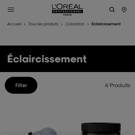
L'Oréal Professionnel Paris
Site Menu
Stor
Accueil
>
Tous les produits
>
Coloration
>
Éclaircissement
Éclaircissement
6 Produits
Filter