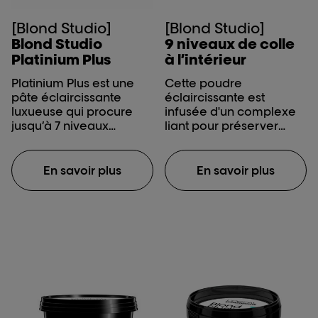
[Blond Studio]
[Blond Studio]
Blond Studio
9 niveaux de colle
Platinium Plus
à l’intérieur
Platinium Plus est une
Cette poudre
pâte éclaircissante
éclaircissante est
luxueuse qui procure
infusée d'un complexe
jusqu’à 7 niveaux
liant pour préserver
d’éclaircissement.
l'intégrité des cheveux
pendant le
soulèvement. Pas de
En savoir plus
En savoir plus
mélange
supplémentaire, pas de
temps supplémentaire!
Parfait pour les clientes
soucieuses des
dommages, qui est la
principale priorité
lorsque
l’éclaircissement est la
protection. Créez