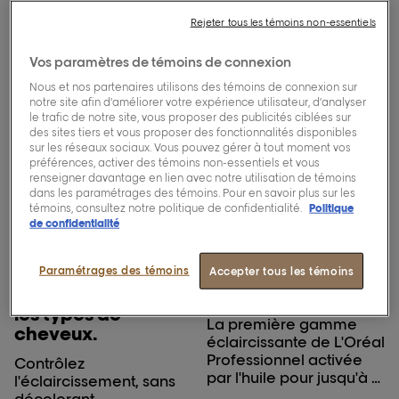
Rejeter tous les témoins non-essentiels
Vos paramètres de témoins de connexion
Nous et nos partenaires utilisons des témoins de connexion sur
notre site afin d’améliorer votre expérience utilisateur, d’analyser
le trafic de notre site, vous proposer des publicités ciblées sur
des sites tiers et vous proposer des fonctionnalités disponibles
sur les réseaux sociaux. Vous pouvez gérer à tout moment vos
préférences, activer des témoins non-essentiels et vous
renseigner davantage en lien avec notre utilisation de témoins
dans les paramétrages des témoins. Pour en savoir plus sur les
témoins, consultez notre politique de confidentialité.
Politique
[Blond Studio]
[Blond Studio]
de confidentialité
Crème
Poudre
éclaircissante
éclaircissante
Paramétrages des témoins
Blond Studio No
multi-techniques
Accepter tous les témoins
Bleach™ pour tous
Blond Studio 9
les types de
La première gamme
cheveux.
éclaircissante de L'Oréal
Professionnel activée
Contrôlez
par l'huile pour jusqu'à 9
l'éclaircissement, sans
niveaux de lift.
décolorant.