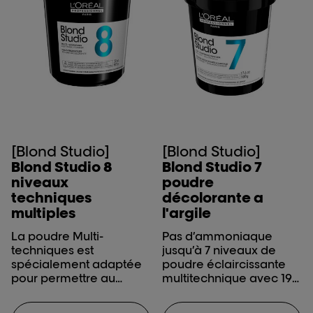
l’ensemble de
protection ultime en
incorporant les
traitements Metal Detox
et Vitamino Acidic
Sealer dans le cadre du
service de luttage.
[Blond Studio]
[Blond Studio]
Blond Studio 8
Blond Studio 7
niveaux
poudre
techniques
décolorante a
multiples
l'argile
La poudre Multi-
Pas d’ammoniaque
techniques est
jusqu’à 7 niveaux de
spécialement adaptée
poudre éclaircissante
pour permettre au
multitechnique avec 19%
coloriste d’avoir la
d’argile pour une texture
flexibilité d’effectuer
épaisse idéale pour le