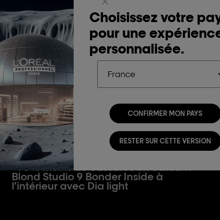
Choisissez votre pa
pour une expérienc
personnalisée.
Blond Studio
CONFIRMER MON PAYS
Combinant performance et innocuité
pour un éclaircissement parfaitement
RESTER SUR CETTE VERSION
mélangé.
- 78 % moins de cassures en utilisant
Blond Studio 9 Bonder Inside à
l’intérieur avec Dia light