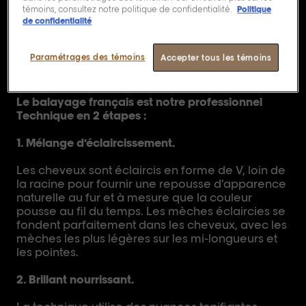
témoins, consultez notre politique de confidentialité.
Politique
professionnel en
de confidentialité
deux étapes.
Paramétrages des témoins
Accepter tous les témoins
Le balayage français est notre professionnel
Technique en 2 étapes :
1. Mélange d’éclaircissement.
Les cheveux sont éclaircis en forme de V, loin de
la racine pour fournir une repousse d’apparence
naturelle au fur et à mesure que la couleur
pousse au fil du temps. Les mèches éclaircies se
fondent parfaitement dans les cheveux, avec les
mèches les plus légères sur les mi-longueurs et
les pointes.
2. Brillant nourrissant.