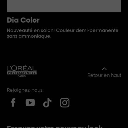
Dia Color
i
Nouveauté en salon! Couleur demi-permanente
Pl
sans ammoniaque.
pr
des
Retour en haut
Rejoignez-nous: