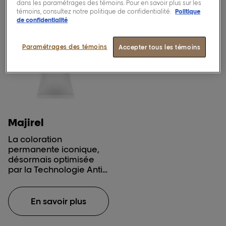
dans les paramétrages des témoins. Pour en savoir plus sur les
témoins, consultez notre politique de confidentialité.
Politique
de confidentialité
Paramétrages des témoins
Accepter tous les témoins
Majirel
La coloration
permanente iconique,
désormais optimisée
par la Technologie Anti-
Odeur. Profitez de la
performance couleur
sur laquelle vous pouvez
En savoir plus
compter, avec jusqu'à 2
fois moins d'odeur