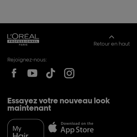
d'ammoniaque* et des
cheveux jusqu'à 3 fois
plus doux**. *Test
instrumental. ** Test
instrumental versus
l'ancien Majirel.
Retour en haut
Rejoignez-nous:
Essayez votre nouveau look
maintenant