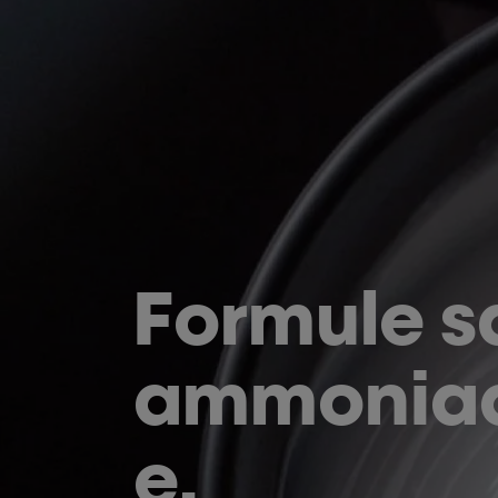
Formule s
ammonia
e.