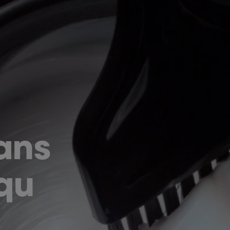
ans
qu