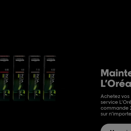
Mainte
L’Oréa
Achetez vos 
service L’Or
commande 24 
sur n’importe