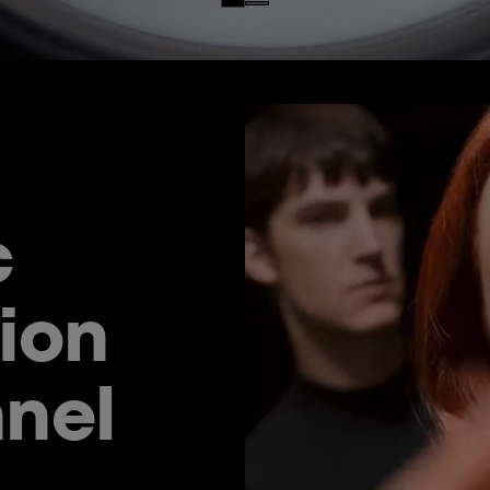
c
ion
nnel