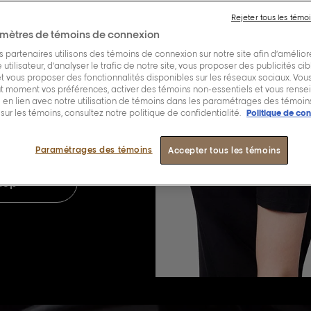
 et plus de 4
[iD], le
Rejeter tous les témo
re de L'Oréal
mètres de témoins de connexion
e, grâce à sa
 partenaires utilisons des témoins de connexion sur notre site afin d’amélior
utilisateur, d’analyser le trafic de notre site, vous proposer des publicités ci
 et vous proposer des fonctionnalités disponibles sur les réseaux sociaux. Vo
ut moment vos préférences, activer des témoins non-essentiels et vous rense
en lien avec notre utilisation de témoins dans les paramétrages des témoins
 sur les témoins, consultez notre politique de confidentialité.
Politique de con
x blancs.
Paramétrages des témoins
Accepter tous les témoins
l Partner
hop