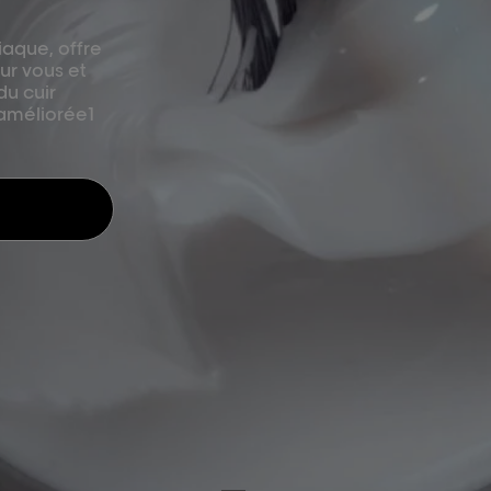
iaque, offre
ur vous et
du cuir
 améliorée1