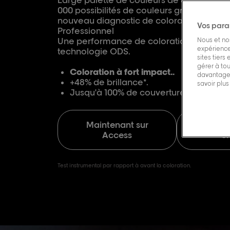
Large palette de couleurs de 84 nuances,
000 possibilités de couleurs grâce à iNOA 
nouveau diagnostic de coloration capillai
Vos para
Professionnel
Une performance de coloration indéniabl
Nous et nos
expérience 
technologie ODS.
sites tiers
gérer à to
Coloration à fort impact..
davantage 
+48% de brillance*.
savoir plus
Jusqu'à 100% de couverture de cheveu
Maintenant sur
L’Oréa
Access
S
Test instrumental par rapport à avant la coloration.