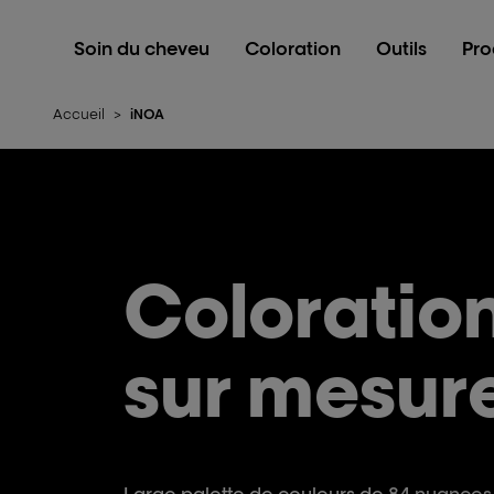
L'Oréal Professionnel Paris
Soin du cheveu
Coloration
Outils
Pro
Accueil
>
iNOA
Coloratio
sur mesur