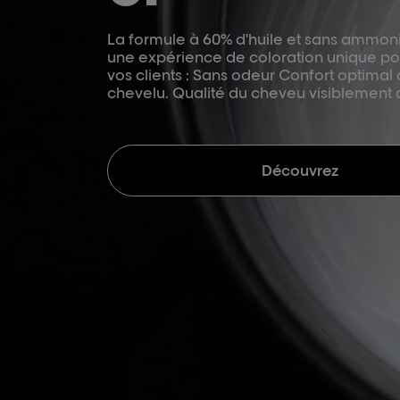
La formule à 60% d'huile et sans ammon
une expérience de coloration unique po
vos clients : Sans odeur Confort optimal 
chevelu. Qualité du cheveu visiblement
Découvrez