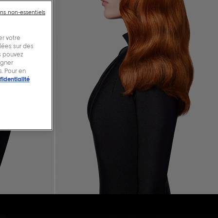
ins non-essentiels
er votre
blées sur des
us pouvez
igner
. Pour en
fidentialité