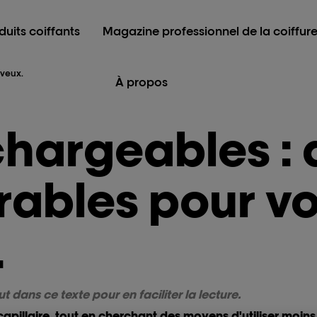
duits coiffants
Magazine professionnel de la coiffur
eveux.
À propos
chargeables : 
rables pour v
.
ut dans ce texte pour en faciliter la lecture.
capillaire, tout en cherchant des moyens d'utiliser moin