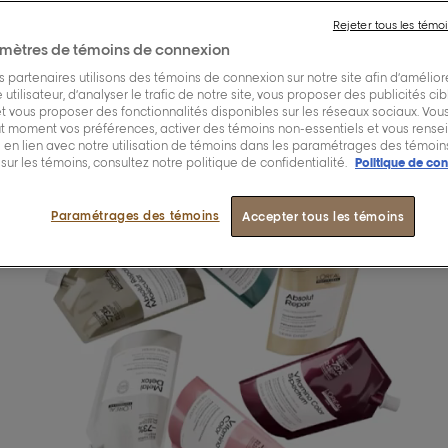
ampoings rechargeables. Découvrez des options plus éc
Rejeter tous les témo
arge qui utilisent beaucoup moins de plastique que les
mètres de témoins de connexion
ue vous vous en souciez.
 partenaires utilisons des témoins de connexion sur notre site afin d’amélior
essionnel Team
16-06-2026
utilisateur, d’analyser le trafic de notre site, vous proposer des publicités ci
 et vous proposer des fonctionnalités disponibles sur les réseaux sociaux. Vo
ut moment vos préférences, activer des témoins non-essentiels et vous rense
en lien avec notre utilisation de témoins dans les paramétrages des témoins
 sur les témoins, consultez notre politique de confidentialité.
Politique de con
Paramétrages des témoins
Accepter tous les témoins