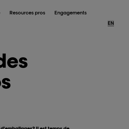
e
Resources pros
Engagements
Store Loca
des
os
s d'emballages? Il est temps de