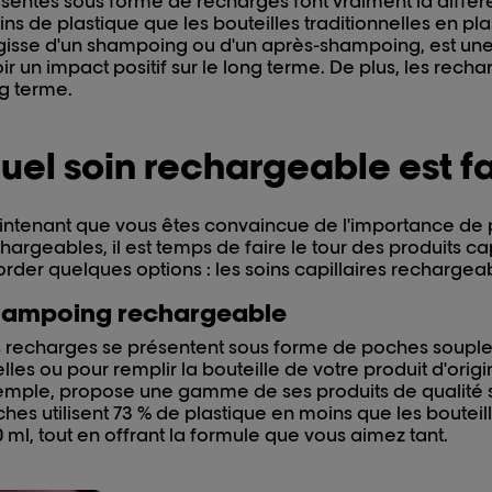
sentés sous forme de recharges font vraiment la différe
ns de plastique que les bouteilles traditionnelles en plas
gisse d'un shampoing ou d'un après-shampoing, est une 
ir un impact positif sur le long terme. De plus, les rec
g terme.
uel soin rechargeable est fa
ntenant que vous êtes convaincue de l'importance de
hargeables, il est temps de faire le tour des produits ca
rder quelques options : les soins capillaires rechargeab
ampoing rechargeable
 recharges se présentent sous forme de poches souples 
lles ou pour remplir la bouteille de votre produit d'origi
mple, propose une gamme de ses produits de qualité 
hes utilisent 73 % de plastique en moins que les bouteill
 ml, tout en offrant la formule que vous aimez tant.