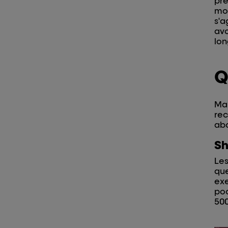
pré
moi
s'a
avo
lon
Q
Mai
rec
abo
Sh
Les
que
exe
poc
500