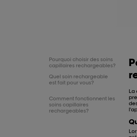
Pourquoi choisir des soins
P
capillaires rechargeables?
r
Quel soin rechargeable
est fait pour vous?
La 
pre
Comment fonctionnent les
des
soins capillaires
l'a
rechargeables?
Qu
Lor