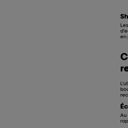
Sh
Les
d'e
en 
C
r
L'u
bou
rec
Éc
Au 
rap